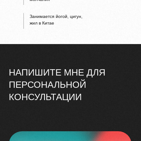
Занимается йогой, цигун,
жил в Китае